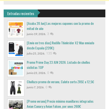
Entradas recientes
[Acaba 20 Jun] Los mejores cupones con la promo de
mitad de año
,
3
junio 19, 2026
[Envio en tres dias] Rodillo Thinkrider X2 Max enviado
desde España (220€)
,
135
julio 25, 2026
Promo Prime Day 23 JUN 2026. Listado de chollos
ciclistas TOP
,
0
junio 23, 2026
Chollazo promo de verano, Culote corto ZRSE a 12,5€
,
0
junio 7, 2026
[Promo verano] Precio mínimo manillares integrados
Avian Canary y Avian Falcon, por unos 260€