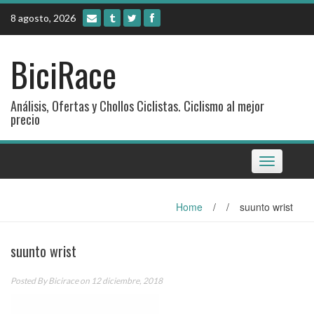
Skip
8 agosto, 2026
to
content
BiciRace
Análisis, Ofertas y Chollos Ciclistas. Ciclismo al mejor
precio
Toggle
navigation
Home
/
/
suunto wrist
suunto wrist
Posted By
Bicirace
on 12 diciembre, 2018