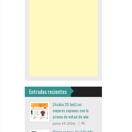
Entradas recientes
[Acaba 20 Jun] Los
mejores cupones con la
promo de mitad de año
,
3
junio 19, 2026
[Envio en tres dias] Rodillo