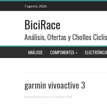
Skip
7 agosto, 2026
to
content
BiciRace
Análisis, Ofertas y Chollos Cicli
ANÁLISIS
COMPONENTES
ELECTRÓNICA
garmin vivoactive 3
Posted By
Bicirace
on 3 octubre, 2018