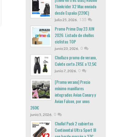
Thinkrider X2 Max enviado
desde España (220€)
,
135
julio 25, 2026
Promo Prime Day 23 JUN
2026. Listado de chollos
ciclistas TOP
,
0
junio 23, 2026
Chollazo promo de verano,
Culote corto ZRSE a 12,5€
,
0
junio 7, 2026
[Promo verano] Precio
mínimo manillares
integrados Avian Canary y
Avian Falcon, por unos
260€
,
0
junio 5, 2026
Chollo! Pack 2 cubiertas
Continental Ultra Sport III
con borde marrón a 37€