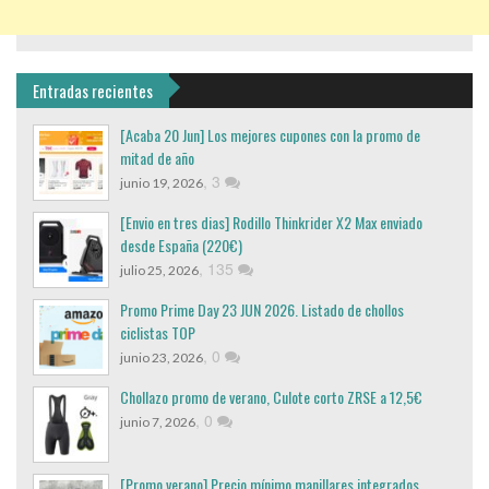
Entradas recientes
[Acaba 20 Jun] Los mejores cupones con la promo de
mitad de año
,
3
junio 19, 2026
[Envio en tres dias] Rodillo Thinkrider X2 Max enviado
desde España (220€)
,
135
julio 25, 2026
Promo Prime Day 23 JUN 2026. Listado de chollos
ciclistas TOP
,
0
junio 23, 2026
Chollazo promo de verano, Culote corto ZRSE a 12,5€
,
0
junio 7, 2026
[Promo verano] Precio mínimo manillares integrados