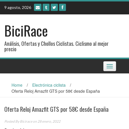
Skip
9 agosto, 2026
to
content
BiciRace
Análisis, Ofertas y Chollos Ciclistas. Ciclismo al mejor
precio
Toggle
navigation
Home
/
Electrónica ciclista
/
Oferta Reloj Amazfit GTS por 58€ desde España
Oferta Reloj Amazfit GTS por 58€ desde España
Posted By
Bicirace
on 28 enero, 2022