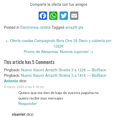
Comparte la oferta con tus amigos
Facebook
WhatsApp
Twitter
Email
Posted in
Electrónica ciclista
Tagged
amazfit gts
←
Oferta ruedas Campagnolo Bora One 35 Disco y cubierta por
Post
1222€
navigation
Promo de Aliexpress: Nuevos cupones!
→
This article has 5 Comments
Pingback:
Nuevo Xiaomi Amazfit Stratos 3 a 122€ — BiciRace
Pingback:
Nuevo Xiaomi Amazfit Stratos 3 a 181€ — BiciRace
Antonio
dice:
9 marzo, 2020 a las 4:18 pm
Quiero que me den de baja de vuestra paguina no
quiero recibir mas mensajes
Responder
obarriel
dice: