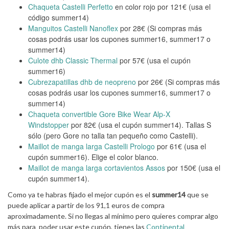
Chaqueta Castelli Perfetto
en color rojo por 121€ (usa el
código summer14)
Manguitos Castelli Nanoflex
por 28€ (Si compras más
cosas podrás usar los cupones summer16, summer17 o
summer14)
Culote dhb Classic Thermal
por 57€ (usa el cupón
summer16)
Cubrezapatillas dhb de neopreno
por 26€ (Si compras más
cosas podrás usar los cupones summer16, summer17 o
summer14)
Chaqueta convertible Gore Bike Wear Alp-X
Windstopper
por 82€ (usa el cupón summer14). Tallas S
sólo (pero Gore no talla tan pequeño como Castelli).
Maillot de manga larga Castelli Prologo
por 61€ (usa el
cupón summer16). Elige el color blanco.
Maillot de manga larga cortavientos Assos
por 150€ (usa el
cupón summer14).
Como ya te habras fijado el mejor cupón es el
summer14
que se
puede aplicar a partir de los 91,1 euros de compra
aproximadamente. Si no llegas al mínimo pero quieres comprar algo
más para poder usar este cupón, tienes las
Continental