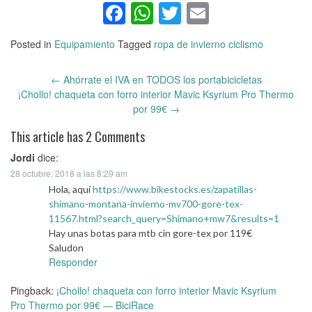
Facebook
WhatsApp
Twitter
Email
Posted in
Equipamiento
Tagged
ropa de invierno ciclismo
←
Ahórrate el IVA en TODOS los portabicicletas
Post
¡Chollo! chaqueta con forro interior Mavic Ksyrium Pro Thermo
navigation
por 99€
→
This article has 2 Comments
Jordi
dice:
28 octubre, 2018 a las 8:29 am
Hola, aquí
https://www.bikestocks.es/zapatillas-
shimano-montana-invierno-mv700-gore-tex-
11567.html?search_query=Shimano+mw7&results=1
Hay unas botas para mtb cin gore-tex por 119€
Saludon
Responder
Pingback:
¡Chollo! chaqueta con forro interior Mavic Ksyrium
Pro Thermo por 99€ — BiciRace