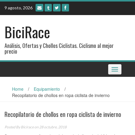
Skip
9 agosto, 2026
to
content
BiciRace
Análisis, Ofertas y Chollos Ciclistas. Ciclismo al mejor
precio
Toggle
navigation
Home
/
Equipamiento
/
Recopilatorio de chollos en ropa ciclista de invierno
Recopilatorio de chollos en ropa ciclista de invierno
Posted By
Bicirace
on 28 octubre, 2018