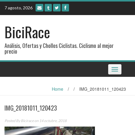
Skip
7 agosto, 2026
to
content
BiciRace
Análisis, Ofertas y Chollos Ciclistas. Ciclismo al mejor
precio
Toggle
navigation
Home
/
/
IMG_20181011_120423
IMG_20181011_120423
Posted By
Bicirace
on 14 octubre, 2018