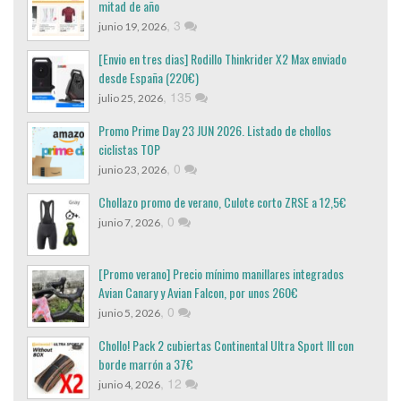
mitad de año
,
3
junio 19, 2026
[Envio en tres dias] Rodillo Thinkrider X2 Max enviado
desde España (220€)
,
135
julio 25, 2026
Promo Prime Day 23 JUN 2026. Listado de chollos
ciclistas TOP
,
0
junio 23, 2026
Chollazo promo de verano, Culote corto ZRSE a 12,5€
,
0
junio 7, 2026
[Promo verano] Precio mínimo manillares integrados
Avian Canary y Avian Falcon, por unos 260€
,
0
junio 5, 2026
Chollo! Pack 2 cubiertas Continental Ultra Sport III con
borde marrón a 37€
,
12
junio 4, 2026