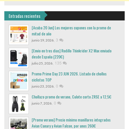
Entradas recientes
[Acaba 20 Jun] Los mejores cupones con la promo de
mitad de año
,
3
junio 19, 2026
[Envio en tres dias] Rodillo Thinkrider X2 Max enviado
desde España (220€)
,
135
julio 25, 2026
Promo Prime Day 23 JUN 2026. Listado de chollos
ciclistas TOP
,
0
junio 23, 2026
Chollazo promo de verano, Culote corto ZRSE a 12,5€
,
0
junio 7, 2026
[Promo verano] Precio mínimo manillares integrados
Avian Canary y Avian Falcon, por unos 260€