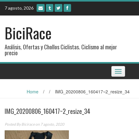
Skip
7 agosto, 2026
to
content
BiciRace
Análisis, Ofertas y Chollos Ciclistas. Ciclismo al mejor
precio
Toggle
navigation
Home
/
/
IMG_20200806_160417~2_resize_34
IMG_20200806_160417~2_resize_34
Posted By
Bicirace
on 7 agosto, 2020