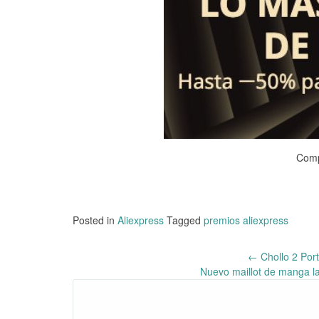
Comp
Posted in
Aliexpress
Tagged
premios aliexpress
←
Chollo 2 Por
Post
Nuevo maillot de manga la
navigation