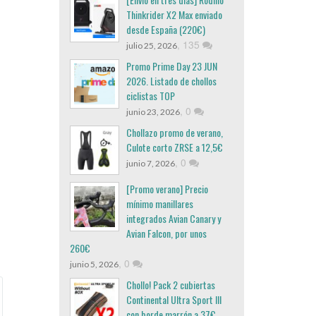
Thinkrider X2 Max enviado
desde España (220€)
,
135
julio 25, 2026
Promo Prime Day 23 JUN
2026. Listado de chollos
ciclistas TOP
,
0
junio 23, 2026
Chollazo promo de verano,
Culote corto ZRSE a 12,5€
,
0
junio 7, 2026
[Promo verano] Precio
mínimo manillares
integrados Avian Canary y
Avian Falcon, por unos
260€
,
0
junio 5, 2026
Chollo! Pack 2 cubiertas
Continental Ultra Sport III
con borde marrón a 37€