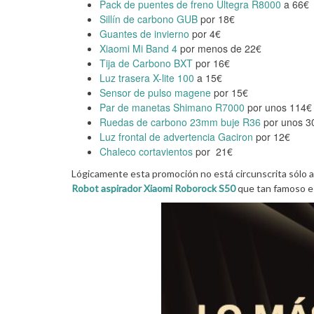
Pack de puentes de freno Ultegra R8000
a 66€
Sillín de carbono GUB
por 18€
Guantes de invierno
por 4€
Xiaomi Mi Band 4
por menos de 22€
Tija de Carbono BXT
por 16€
Luz trasera X-lite 100
a 15€
Sensor de pulso magene
por 15€
Par de manetas Shimano R7000
por unos 114€ 
Ruedas de carbono 23mm buje R36
por unos 30
Luz frontal de advertencia Gaciron
por 12€
Chaleco cortavientos
por 21€
Lógicamente esta promoción no está circunscrita sólo a
Robot aspirador Xiaomi Roborock S50
que tan famoso e