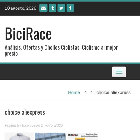
Skip
10 agosto, 2026
to
content
BiciRace
Análisis, Ofertas y Chollos Ciclistas. Ciclismo al mejor
precio
Toggle
navigation
Home
/
/
choice aliexpress
choice aliexpress
Posted By
Bicirace
on 2 mayo, 2023