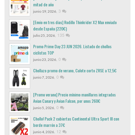
mitad de año
,
3
junio 19, 2026
[Envio en tres dias] Rodillo Thinkrider X2 Max enviado
desde España (220€)
,
135
julio 25, 2026
Promo Prime Day 23 JUN 2026. Listado de chollos
ciclistas TOP
,
0
junio 23, 2026
Chollazo promo de verano, Culote corto ZRSE a 12,5€
,
0
junio 7, 2026
[Promo verano] Precio mínimo manillares integrados
Avian Canary y Avian Falcon, por unos 260€
,
0
junio 5, 2026
Chollo! Pack 2 cubiertas Continental Ultra Sport III con
borde marrón a 37€
,
12
junio 4, 2026