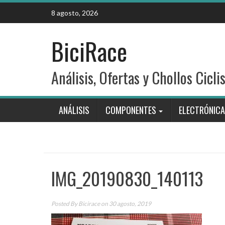
Skip
8 agosto, 2026
to
content
BiciRace
Análisis, Ofertas y Chollos Cicli
ANÁLISIS
COMPONENTES
ELECTRÓNICA
IMG_20190830_140113
Posted By
Bicirace
on 30 agosto, 2019