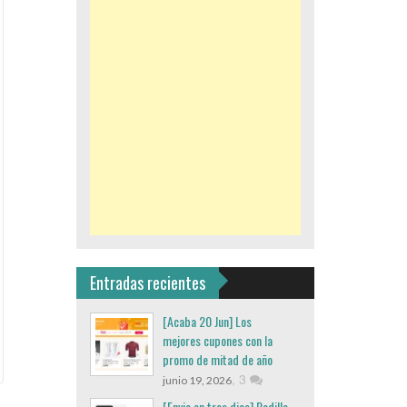
Entradas recientes
[Acaba 20 Jun] Los
mejores cupones con la
promo de mitad de año
,
3
junio 19, 2026
[Envio en tres dias] Rodillo