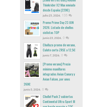
Thinkrider X2 Max enviado
desde España (220€)
,
135
julio 25, 2026
Promo Prime Day 23 JUN
2026. Listado de chollos
ciclistas TOP
,
0
junio 23, 2026
Chollazo promo de verano,
Culote corto ZRSE a 12,5€
,
0
junio 7, 2026
[Promo verano] Precio
mínimo manillares
integrados Avian Canary y
Avian Falcon, por unos
260€
,
0
junio 5, 2026
Chollo! Pack 2 cubiertas
Continental Ultra Sport III
con borde marrón a 37€