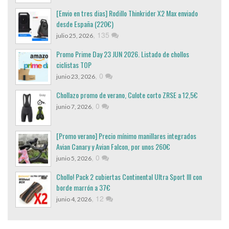
[Envio en tres dias] Rodillo Thinkrider X2 Max enviado
desde España (220€)
,
135
julio 25, 2026
Promo Prime Day 23 JUN 2026. Listado de chollos
ciclistas TOP
,
0
junio 23, 2026
Chollazo promo de verano, Culote corto ZRSE a 12,5€
,
0
junio 7, 2026
[Promo verano] Precio mínimo manillares integrados
Avian Canary y Avian Falcon, por unos 260€
,
0
junio 5, 2026
Chollo! Pack 2 cubiertas Continental Ultra Sport III con
borde marrón a 37€
,
12
junio 4, 2026