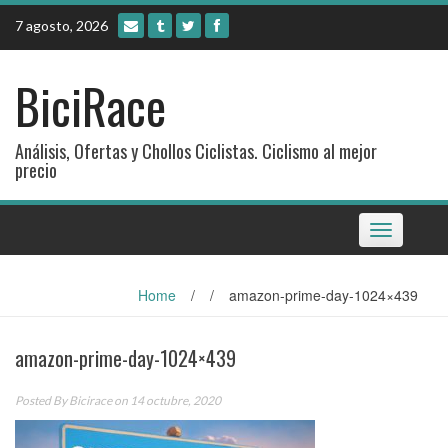
Skip
7 agosto, 2026
to
content
BiciRace
Análisis, Ofertas y Chollos Ciclistas. Ciclismo al mejor
precio
Toggle
navigation
Home
/
/
amazon-prime-day-1024×439
amazon-prime-day-1024×439
Posted By
Bicirace
on 14 octubre, 2020