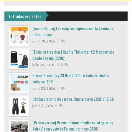
Entradas recientes
[Acaba 20 Jun] Los mejores cupones con la promo de
mitad de año
,
3
junio 19, 2026
[Envio en tres dias] Rodillo Thinkrider X2 Max enviado
desde España (220€)
,
135
julio 25, 2026
Promo Prime Day 23 JUN 2026. Listado de chollos
ciclistas TOP
,
0
junio 23, 2026
Chollazo promo de verano, Culote corto ZRSE a 12,5€
,
0
junio 7, 2026
[Promo verano] Precio mínimo manillares integrados
Avian Canary y Avian Falcon, por unos 260€