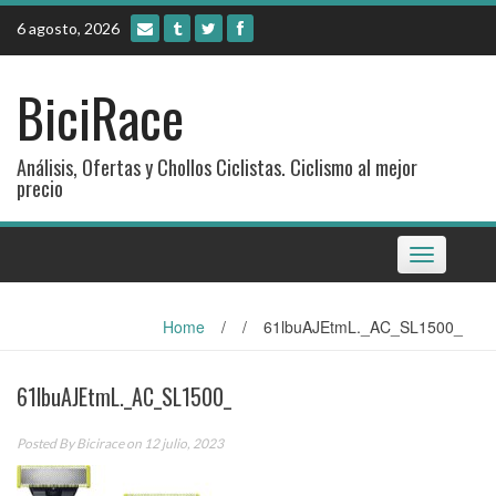
Skip
6 agosto, 2026
to
content
BiciRace
Análisis, Ofertas y Chollos Ciclistas. Ciclismo al mejor
precio
Toggle
navigation
Home
/
/
61lbuAJEtmL._AC_SL1500_
61lbuAJEtmL._AC_SL1500_
Posted By
Bicirace
on 12 julio, 2023