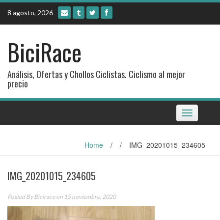
Skip
8 agosto, 2026
to
content
BiciRace
Análisis, Ofertas y Chollos Ciclistas. Ciclismo al mejor
precio
Toggle
navigation
Home
/
/
IMG_20201015_234605
IMG_20201015_234605
Posted By
Bicirace
on 15 noviembre, 2020