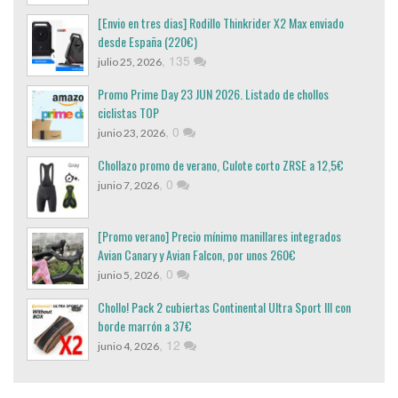
[Envio en tres dias] Rodillo Thinkrider X2 Max enviado
desde España (220€)
,
135
julio 25, 2026
Promo Prime Day 23 JUN 2026. Listado de chollos
ciclistas TOP
,
0
junio 23, 2026
Chollazo promo de verano, Culote corto ZRSE a 12,5€
,
0
junio 7, 2026
[Promo verano] Precio mínimo manillares integrados
Avian Canary y Avian Falcon, por unos 260€
,
0
junio 5, 2026
Chollo! Pack 2 cubiertas Continental Ultra Sport III con
borde marrón a 37€
,
12
junio 4, 2026