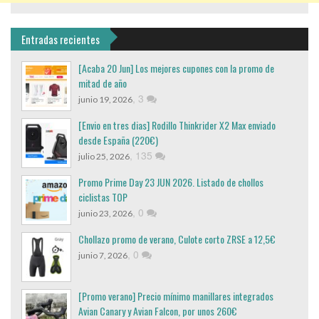
Entradas recientes
[Acaba 20 Jun] Los mejores cupones con la promo de
mitad de año
,
3
junio 19, 2026
[Envio en tres dias] Rodillo Thinkrider X2 Max enviado
desde España (220€)
,
135
julio 25, 2026
Promo Prime Day 23 JUN 2026. Listado de chollos
ciclistas TOP
,
0
junio 23, 2026
Chollazo promo de verano, Culote corto ZRSE a 12,5€
,
0
junio 7, 2026
[Promo verano] Precio mínimo manillares integrados
Avian Canary y Avian Falcon, por unos 260€