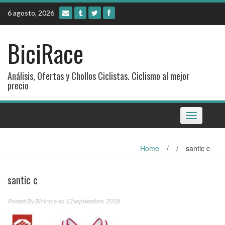
Skip
6 agosto, 2026
to
content
BiciRace
Análisis, Ofertas y Chollos Ciclistas. Ciclismo al mejor
precio
Toggle
navigation
Home
/
/
santic c
santic c
Posted By
Bicirace
on 12 septiembre, 2018