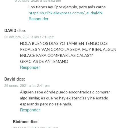
15 octubre, 2020 a las 9:02 pm
Los tienes aquí por ejemplo, pero más caros
https://s.click.aliexpress.com/e/_eLdmMN
Responder
DAVID
dice:
22 octubre, 2020 a las 12:13 pm
HOLA BUENOS DIAS YO TAMBIEN TENGO LOS
PEDALES Y VAN COMO LA SEDA, MUY BIEN, ALGUN
ENLACE PARA COMPRAR LAS CALAS??
GRACIAS DE ANTEMANO
Responder
David
dice:
29 enero, 2021 a las 2:41 pm
Alguien sabe dónde puedo encontrarlos o comprar
algo similar, es que no hay existencias y he estado
esperando pero no sale nada.
Responder
Bicirace
dice:
29 enero, 2021 a las 5:49 pm