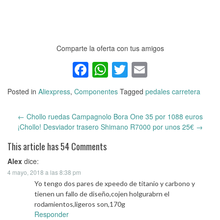
Comparte la oferta con tus amigos
Facebook
WhatsApp
Twitter
Email
Posted in
Aliexpress
,
Componentes
Tagged
pedales carretera
←
Chollo ruedas Campagnolo Bora One 35 por 1088 euros
Post
¡Chollo! Desviador trasero Shimano R7000 por unos 25€
→
navigation
This article has 54 Comments
Alex
dice:
4 mayo, 2018 a las 8:38 pm
Yo tengo dos pares de xpeedo de titanio y carbono y
tienen un fallo de diseño,cojen holgurabrn el
rodamientos,ligeros son,170g
Responder