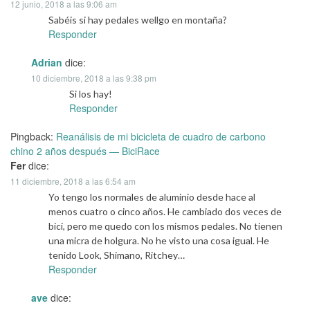
12 junio, 2018 a las 9:06 am
Sabéis si hay pedales wellgo en montaña?
Responder
Adrian
dice:
10 diciembre, 2018 a las 9:38 pm
Si los hay!
Responder
Pingback:
Reanálisis de mi bicicleta de cuadro de carbono
chino 2 años después — BiciRace
Fer
dice:
11 diciembre, 2018 a las 6:54 am
Yo tengo los normales de aluminio desde hace al
menos cuatro o cinco años. He cambiado dos veces de
bici, pero me quedo con los mismos pedales. No tienen
una micra de holgura. No he visto una cosa igual. He
tenido Look, Shimano, Ritchey…
Responder
ave
dice: