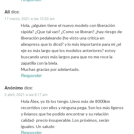
All
dice:
17 marzo, 2021 a las 10:33 am
Hola, ¿alguien tiene el nuevo modelo con liberación
rápida? ¿Que tal van? ¿Como se liberan? ¿hay riesgo de
liberación pedaleando (he visto una critica en
aliexpress que lo dice)? y lo más importante para mi ¿el
eje es más largo que los modelos anteriores? estoy
buscando unos más largos para que no me roce la
zapatilla con la biela.
Muchas gracias por adelantado.
Responder
Anónimo
dice:
2 abril, 2021 a las 9:17 am
Hola Álex, yo tb los tengo. Llevo más de 8000km
recorridos con ellos y ninguna pega. Son los más ligeros
y livianos que he podido encontrar y su relación
calidad- precio insuperable. Los próximos, serán
iguales. Un saludo
Responder