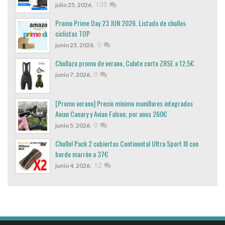
,
135
julio 25, 2026
Promo Prime Day 23 JUN 2026. Listado de chollos
ciclistas TOP
,
0
junio 23, 2026
Chollazo promo de verano, Culote corto ZRSE a 12,5€
,
0
junio 7, 2026
[Promo verano] Precio mínimo manillares integrados
Avian Canary y Avian Falcon, por unos 260€
,
0
junio 5, 2026
Chollo! Pack 2 cubiertas Continental Ultra Sport III con
borde marrón a 37€
,
12
junio 4, 2026