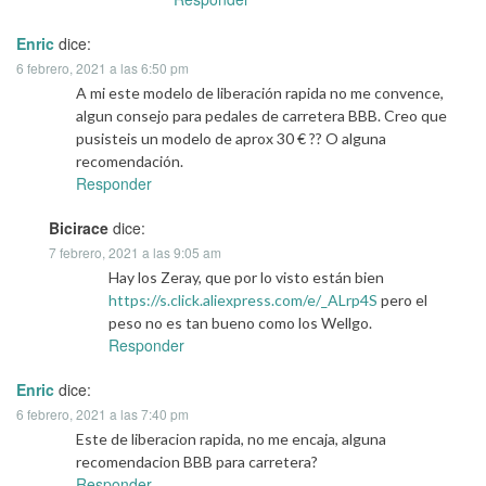
Enric
dice:
6 febrero, 2021 a las 6:50 pm
A mi este modelo de liberación rapida no me convence,
algun consejo para pedales de carretera BBB. Creo que
pusisteis un modelo de aprox 30 € ?? O alguna
recomendación.
Responder
Bicirace
dice:
7 febrero, 2021 a las 9:05 am
Hay los Zeray, que por lo visto están bien
https://s.click.aliexpress.com/e/_ALrp4S
pero el
peso no es tan bueno como los Wellgo.
Responder
Enric
dice:
6 febrero, 2021 a las 7:40 pm
Este de liberacion rapida, no me encaja, alguna
recomendacion BBB para carretera?
Responder