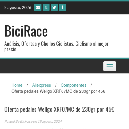
Skip
8 agosto, 2026
to
content
BiciRace
Análisis, Ofertas y Chollos Ciclistas. Ciclismo al mejor
precio
Toggle
navigation
Home
/
Aliexpress
/
Componentes
/
Oferta pedales Wellgo XRF07MC de 230gr por 45€
Oferta pedales Wellgo XRF07MC de 230gr por 45€
Posted By
Bicirace
on 19 agosto, 2024