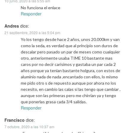
10 junio, 2020 a las 5:55 am
No funciona el enlace
Responder
Andres
dice:
21 septiembre, 2020 a las 5:04 pm
Yo los tengo desde hace 2 años, unos 20.000km y van
como la seda, es verdad que al principio son duros de
descalar pero pasado un par de meses como cualquier
otro, anteriormente usaba TIME 10 bastante mas
caros por no decir carisimos y gastaba un par cada 2
años porque ya tenian bastante holgura, con estos de
aluminio nada de nada ,encantado con ellos, lo mismo
me pido otro s de repuesto aunque por ahora no los
necesito, en cambio las calas si las tengo que cambiar ,
aunque son las primeras pero me chirrian ya y tengo
que ponerlas grasa cada 3/4 salidas.
Responder
Francisco
dice:
7 octubre, 2020 a las 10:37 am