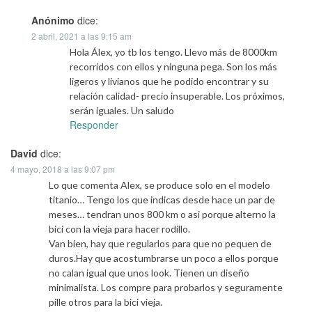
Anónimo
dice:
2 abril, 2021 a las 9:15 am
Hola Álex, yo tb los tengo. Llevo más de 8000km
recorridos con ellos y ninguna pega. Son los más
ligeros y livianos que he podido encontrar y su
relación calidad- precio insuperable. Los próximos,
serán iguales. Un saludo
Responder
David
dice:
4 mayo, 2018 a las 9:07 pm
Lo que comenta Alex, se produce solo en el modelo
titanio… Tengo los que indicas desde hace un par de
meses… tendran unos 800 km o asi porque alterno la
bici con la vieja para hacer rodillo.
Van bien, hay que regularlos para que no pequen de
duros.Hay que acostumbrarse un poco a ellos porque
no calan igual que unos look. Tienen un diseño
minimalista. Los compre para probarlos y seguramente
pille otros para la bici vieja.