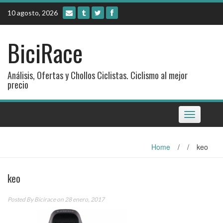
Skip
10 agosto, 2026
to
content
BiciRace
Análisis, Ofertas y Chollos Ciclistas. Ciclismo al mejor
precio
Toggle
navigation
Home
/
/
keo
keo
Posted By
Bicirace
on 28 enero, 2017