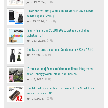
,
3
junio 19, 2026
[Envio en tres dias] Rodillo Thinkrider X2 Max enviado
desde España (220€)
,
135
julio 25, 2026
Promo Prime Day 23 JUN 2026. Listado de chollos
ciclistas TOP
,
0
junio 23, 2026
Chollazo promo de verano, Culote corto ZRSE a 12,5€
,
0
junio 7, 2026
[Promo verano] Precio mínimo manillares integrados
Avian Canary y Avian Falcon, por unos 260€
,
0
junio 5, 2026
Chollo! Pack 2 cubiertas Continental Ultra Sport III con
borde marrón a 37€
,
12
junio 4, 2026