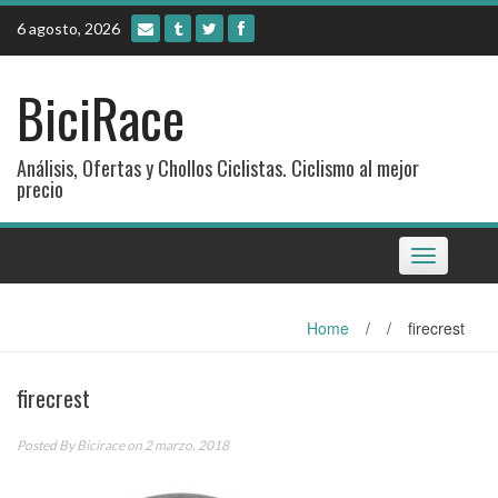
Skip
6 agosto, 2026
to
content
BiciRace
Análisis, Ofertas y Chollos Ciclistas. Ciclismo al mejor
precio
Toggle
navigation
Home
/
/
firecrest
firecrest
Posted By
Bicirace
on 2 marzo, 2018