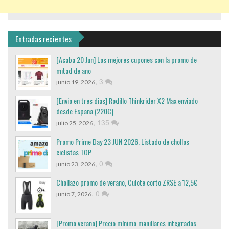
Entradas recientes
[Acaba 20 Jun] Los mejores cupones con la promo de
mitad de año
,
3
junio 19, 2026
[Envio en tres dias] Rodillo Thinkrider X2 Max enviado
desde España (220€)
,
135
julio 25, 2026
Promo Prime Day 23 JUN 2026. Listado de chollos
ciclistas TOP
,
0
junio 23, 2026
Chollazo promo de verano, Culote corto ZRSE a 12,5€
,
0
junio 7, 2026
[Promo verano] Precio mínimo manillares integrados