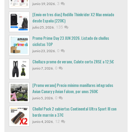
,
3
junio 19, 2026
[Envio en tres dias] Rodillo Thinkrider X2 Max enviado
desde España (220€)
,
135
julio 25, 2026
Promo Prime Day 23 JUN 2026. Listado de chollos
ciclistas TOP
,
0
junio 23, 2026
Chollazo promo de verano, Culote corto ZRSE a 12,5€
,
0
junio 7, 2026
[Promo verano] Precio mínimo manillares integrados
Avian Canary y Avian Falcon, por unos 260€
,
0
junio 5, 2026
Chollo! Pack 2 cubiertas Continental Ultra Sport III con
borde marrón a 37€
,
12
junio 4, 2026