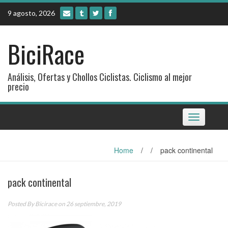
Skip
9 agosto, 2026
to
content
BiciRace
Análisis, Ofertas y Chollos Ciclistas. Ciclismo al mejor
precio
Toggle
navigation
Home
/
/
pack continental
pack continental
Posted By
Bicirace
on 26 septiembre, 2019