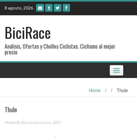
Skip
8 agosto, 2026
to
content
BiciRace
Análisis, Ofertas y Chollos Ciclistas. Ciclismo al mejor
precio
Toggle
navigation
Home
/
/
Thule
Thule
Posted By
Bicirace
on 4 junio, 2017