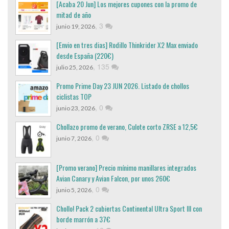
[Acaba 20 Jun] Los mejores cupones con la promo de
mitad de año
,
3
junio 19, 2026
[Envio en tres dias] Rodillo Thinkrider X2 Max enviado
desde España (220€)
,
135
julio 25, 2026
Promo Prime Day 23 JUN 2026. Listado de chollos
ciclistas TOP
,
0
junio 23, 2026
Chollazo promo de verano, Culote corto ZRSE a 12,5€
,
0
junio 7, 2026
[Promo verano] Precio mínimo manillares integrados
Avian Canary y Avian Falcon, por unos 260€
,
0
junio 5, 2026
Chollo! Pack 2 cubiertas Continental Ultra Sport III con
borde marrón a 37€