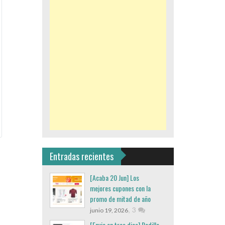
Entradas recientes
[Acaba 20 Jun] Los
mejores cupones con la
promo de mitad de año
,
3
junio 19, 2026
[Envio en tres dias] Rodillo