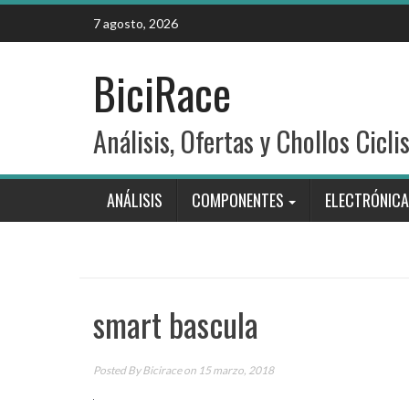
Skip
7 agosto, 2026
to
content
BiciRace
Análisis, Ofertas y Chollos Cicli
ANÁLISIS
COMPONENTES
ELECTRÓNICA
smart bascula
Posted By
Bicirace
on 15 marzo, 2018