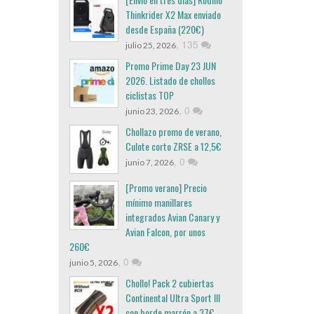
Thinkrider X2 Max enviado
desde España (220€)
,
135
julio 25, 2026
Promo Prime Day 23 JUN
2026. Listado de chollos
ciclistas TOP
,
0
junio 23, 2026
Chollazo promo de verano,
Culote corto ZRSE a 12,5€
,
0
junio 7, 2026
[Promo verano] Precio
mínimo manillares
integrados Avian Canary y
Avian Falcon, por unos
260€
,
0
junio 5, 2026
Chollo! Pack 2 cubiertas
Continental Ultra Sport III
con borde marrón a 37€