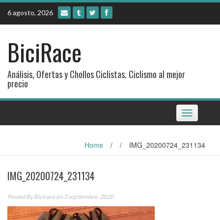
Skip
6 agosto, 2026
to
content
BiciRace
Análisis, Ofertas y Chollos Ciclistas. Ciclismo al mejor
precio
Toggle
navigation
Home
/
/
IMG_20200724_231134
IMG_20200724_231134
Posted By
Bicirace
on 3 septiembre, 2020