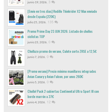
,
3
junio 19, 2026
[Envio en tres dias] Rodillo Thinkrider X2 Max enviado
desde España (220€)
,
135
julio 25, 2026
Promo Prime Day 23 JUN 2026. Listado de chollos
ciclistas TOP
,
0
junio 23, 2026
Chollazo promo de verano, Culote corto ZRSE a 12,5€
,
0
junio 7, 2026
[Promo verano] Precio mínimo manillares integrados
Avian Canary y Avian Falcon, por unos 260€
,
0
junio 5, 2026
Chollo! Pack 2 cubiertas Continental Ultra Sport III con
borde marrón a 37€
,
12
junio 4, 2026