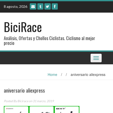
Skip
8 agosto, 2026
to
content
BiciRace
Análisis, Ofertas y Chollos Ciclistas. Ciclismo al mejor
precio
Toggle
navigation
Home
/
/
aniversario aliexpress
aniversario aliexpress
Posted By
Bicirace
on 31 marzo, 2019