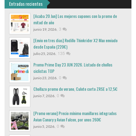
Entradas recientes
[Acaba 20 Jun] Los mejores cupones con la promo de
mitad de año
,
3
junio 19, 2026
[Envio en tres dias] Rodillo Thinkrider X2 Max enviado
desde España (220€)
,
135
julio 25, 2026
Promo Prime Day 23 JUN 2026. Listado de chollos
ciclistas TOP
,
0
junio 23, 2026
Chollazo promo de verano, Culote corto ZRSE a 12,5€
,
0
junio 7, 2026
[Promo verano] Precio mínimo manillares integrados
Avian Canary y Avian Falcon, por unos 260€
,
0
junio 5, 2026