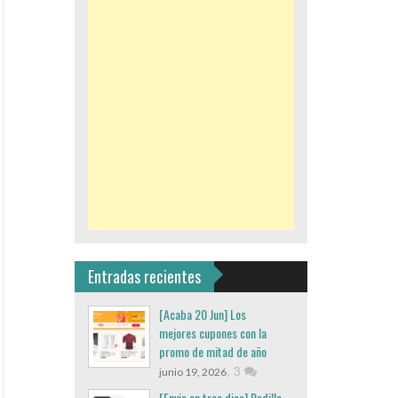
Entradas recientes
[Acaba 20 Jun] Los
mejores cupones con la
promo de mitad de año
,
3
junio 19, 2026
[Envio en tres dias] Rodillo