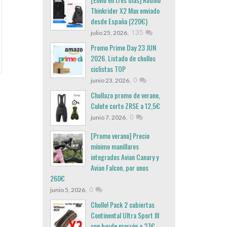
Thinkrider X2 Max enviado
desde España (220€)
,
135
julio 25, 2026
Promo Prime Day 23 JUN
2026. Listado de chollos
ciclistas TOP
,
0
junio 23, 2026
Chollazo promo de verano,
Culote corto ZRSE a 12,5€
,
0
junio 7, 2026
[Promo verano] Precio
mínimo manillares
integrados Avian Canary y
Avian Falcon, por unos
260€
,
0
junio 5, 2026
Chollo! Pack 2 cubiertas
Continental Ultra Sport III
con borde marrón a 37€