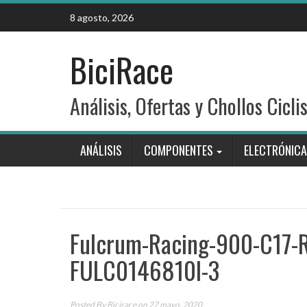
Skip
8 agosto, 2026
to
content
BiciRace
Análisis, Ofertas y Chollos Cicli
ANÁLISIS
COMPONENTES
ELECTRÓNICA
Fulcrum-Racing-900-C17-
FULC0146810I-3
Posted By
Bicirace
on 27 mayo, 2020