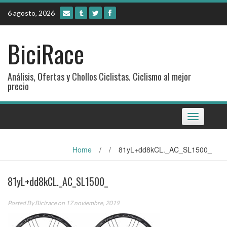
Skip
6 agosto, 2026
to
content
BiciRace
Análisis, Ofertas y Chollos Ciclistas. Ciclismo al mejor
precio
Toggle
navigation
Home
/
/
81yL+dd8kCL._AC_SL1500_
81yL+dd8kCL._AC_SL1500_
Posted By
Bicirace
on 17 noviembre, 2019