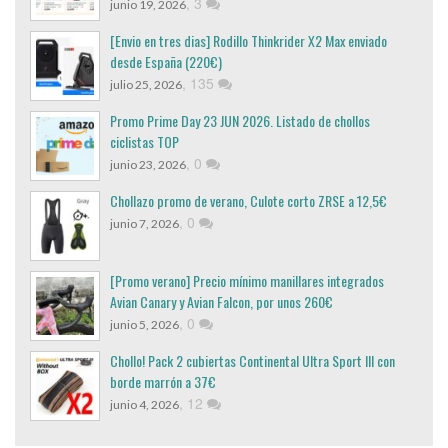
,
3
junio 19, 2026
[Envio en tres dias] Rodillo Thinkrider X2 Max enviado
desde España (220€)
,
135
julio 25, 2026
Promo Prime Day 23 JUN 2026. Listado de chollos
ciclistas TOP
,
0
junio 23, 2026
Chollazo promo de verano, Culote corto ZRSE a 12,5€
,
0
junio 7, 2026
[Promo verano] Precio mínimo manillares integrados
Avian Canary y Avian Falcon, por unos 260€
,
0
junio 5, 2026
Chollo! Pack 2 cubiertas Continental Ultra Sport III con
borde marrón a 37€
,
12
junio 4, 2026