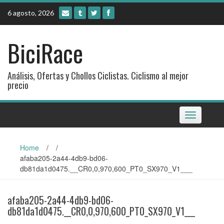
Skip
6 agosto, 2026
to
content
BiciRace
Análisis, Ofertas y Chollos Ciclistas. Ciclismo al mejor
precio
Toggle
navigation
Home
/
/
afaba205-2a44-4db9-bd06-
db81da1d0475.__CR0,0,970,600_PT0_SX970_V1___
afaba205-2a44-4db9-bd06-
db81da1d0475.__CR0,0,970,600_PT0_SX970_V1___