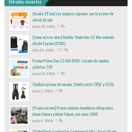
Entradas recientes
[Acaba 20 Jun] Los mejores cupones con la promo de
mitad de año
,
3
junio 19, 2026
[Envio en tres dias] Rodillo Thinkrider X2 Max enviado
desde España (220€)
,
135
julio 25, 2026
Promo Prime Day 23 JUN 2026. Listado de chollos
ciclistas TOP
,
0
junio 23, 2026
Chollazo promo de verano, Culote corto ZRSE a 12,5€
,
0
junio 7, 2026
[Promo verano] Precio mínimo manillares integrados
Avian Canary y Avian Falcon, por unos 260€
,
0
junio 5, 2026
Chollo! Pack 2 cubiertas Continental Ultra Sport III con