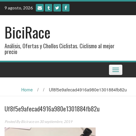
Skip
9 agosto, 2026
to
content
BiciRace
Análisis, Ofertas y Chollos Ciclistas. Ciclismo al mejor
precio
Toggle
navigation
Home
/
/
Uf8f5e9afecad4916a980e1301884fb82u
Uf8f5e9afecad4916a980e1301884fb82u
Posted By
Bicirace
on 30 septiembre, 2019