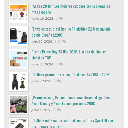
[Acaba 20 Jun] Los mejores cupones con la promo de
mitad de año
,
3
junio 19, 2026
[Envio en tres dias] Rodillo Thinkrider X2 Max enviado
desde España (220€)
,
135
julio 25, 2026
Promo Prime Day 23 JUN 2026. Listado de chollos
ciclistas TOP
,
0
junio 23, 2026
Chollazo promo de verano, Culote corto ZRSE a 12,5€
,
0
junio 7, 2026
[Promo verano] Precio mínimo manillares integrados
Avian Canary y Avian Falcon, por unos 260€
,
0
junio 5, 2026
Chollo! Pack 2 cubiertas Continental Ultra Sport III con
borde marrón a 37€