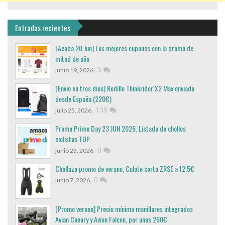
Entradas recientes
[Acaba 20 Jun] Los mejores cupones con la promo de
mitad de año
,
3
junio 19, 2026
[Envio en tres dias] Rodillo Thinkrider X2 Max enviado
desde España (220€)
,
135
julio 25, 2026
Promo Prime Day 23 JUN 2026. Listado de chollos
ciclistas TOP
,
0
junio 23, 2026
Chollazo promo de verano, Culote corto ZRSE a 12,5€
,
0
junio 7, 2026
[Promo verano] Precio mínimo manillares integrados
Avian Canary y Avian Falcon, por unos 260€