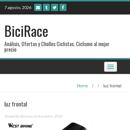
Skip
7 agosto, 2026
to
content
BiciRace
Análisis, Ofertas y Chollos Ciclistas. Ciclismo al mejor
precio
Toggle
navigation
Home
/
/
luz frontal
luz frontal
Posted By
Bicirace
on 4 octubre, 2018