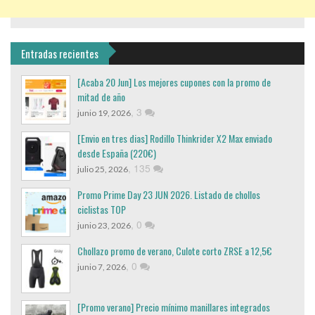
Entradas recientes
[Acaba 20 Jun] Los mejores cupones con la promo de
mitad de año
,
3
junio 19, 2026
[Envio en tres dias] Rodillo Thinkrider X2 Max enviado
desde España (220€)
,
135
julio 25, 2026
Promo Prime Day 23 JUN 2026. Listado de chollos
ciclistas TOP
,
0
junio 23, 2026
Chollazo promo de verano, Culote corto ZRSE a 12,5€
,
0
junio 7, 2026
[Promo verano] Precio mínimo manillares integrados