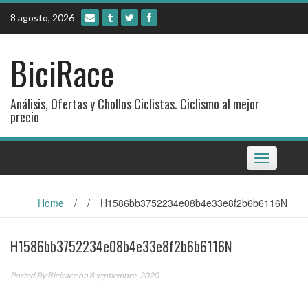
Skip
8 agosto, 2026
to
content
BiciRace
Análisis, Ofertas y Chollos Ciclistas. Ciclismo al mejor
precio
Toggle
navigation
Home
/
/
H1586bb3752234e08b4e33e8f2b6b6116N
H1586bb3752234e08b4e33e8f2b6b6116N
Posted By
Bicirace
on 8 septiembre, 2020