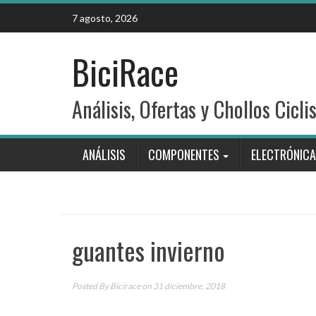
Skip
7 agosto, 2026
to
content
BiciRace
Análisis, Ofertas y Chollos Cicli
ANÁLISIS
COMPONENTES
ELECTRÓNICA
guantes invierno
Posted By
Bicirace
on 31 diciembre, 2018