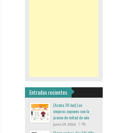
Entradas recientes
[Acaba 20 Jun] Los
mejores cupones con la
promo de mitad de año
,
3
junio 19, 2026
[Envio en tres dias] Rodillo