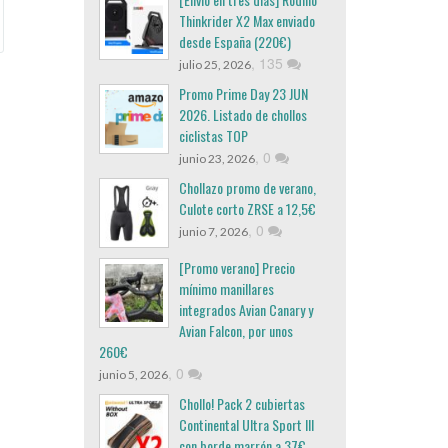
Thinkrider X2 Max enviado
desde España (220€)
,
135
julio 25, 2026
Promo Prime Day 23 JUN
2026. Listado de chollos
ciclistas TOP
,
0
junio 23, 2026
Chollazo promo de verano,
Culote corto ZRSE a 12,5€
,
0
junio 7, 2026
[Promo verano] Precio
mínimo manillares
integrados Avian Canary y
Avian Falcon, por unos
260€
,
0
junio 5, 2026
Chollo! Pack 2 cubiertas
Continental Ultra Sport III
con borde marrón a 37€