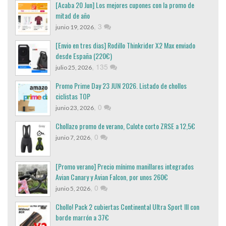
[Acaba 20 Jun] Los mejores cupones con la promo de
mitad de año
,
3
junio 19, 2026
[Envio en tres dias] Rodillo Thinkrider X2 Max enviado
desde España (220€)
,
135
julio 25, 2026
Promo Prime Day 23 JUN 2026. Listado de chollos
ciclistas TOP
,
0
junio 23, 2026
Chollazo promo de verano, Culote corto ZRSE a 12,5€
,
0
junio 7, 2026
[Promo verano] Precio mínimo manillares integrados
Avian Canary y Avian Falcon, por unos 260€
,
0
junio 5, 2026
Chollo! Pack 2 cubiertas Continental Ultra Sport III con
borde marrón a 37€