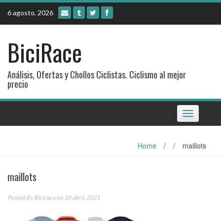
Skip
6 agosto, 2026
to
content
BiciRace
Análisis, Ofertas y Chollos Ciclistas. Ciclismo al mejor
precio
Toggle
navigation
Home
/
/
maillots
maillots
Posted By
Bicirace
on 10 abril, 2021