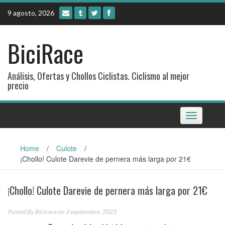
Skip
9 agosto, 2026
to
content
BiciRace
Análisis, Ofertas y Chollos Ciclistas. Ciclismo al mejor
precio
Toggle
navigation
Home
/
Culote
/
¡Chollo! Culote Darevie de pernera más larga por 21€
¡Chollo! Culote Darevie de pernera más larga por 21€
Posted By
Bicirace
on 3 septiembre, 2023