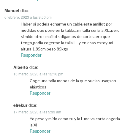
Manuel
dice:
6 febrero, 2023 a las 9:50 pm
Haber si podeis echarme un cable,este amillot por
medidas que pone en la tabla…mi talla seria la XL..pero
si mido otros maillots digamos de corte aero que
tengo,podia cogerme la talla L…y en esas estoy..mi
altura 1.85cm peso 85kgs
Responder
Alberto
dice:
15 marzo, 2023 a las 12:16 pm
Coge una talla menos de la que suelas usar,son
elásticos
Responder
elrekur
dice:
17 marzo, 2023 a las 5:33 am
Yo peso y mido como tu y la L me va corta cogeria
la Xl
Responder