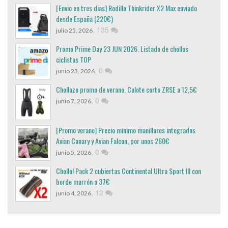
[Envio en tres dias] Rodillo Thinkrider X2 Max enviado
desde España (220€)
,
135
julio 25, 2026
Promo Prime Day 23 JUN 2026. Listado de chollos
ciclistas TOP
,
0
junio 23, 2026
Chollazo promo de verano, Culote corto ZRSE a 12,5€
,
0
junio 7, 2026
[Promo verano] Precio mínimo manillares integrados
Avian Canary y Avian Falcon, por unos 260€
,
0
junio 5, 2026
Chollo! Pack 2 cubiertas Continental Ultra Sport III con
borde marrón a 37€
,
12
junio 4, 2026