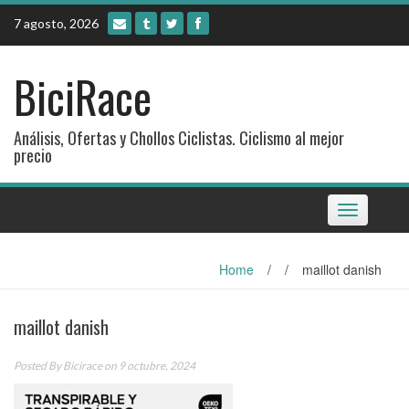
Skip
7 agosto, 2026
to
content
BiciRace
Análisis, Ofertas y Chollos Ciclistas. Ciclismo al mejor
precio
Toggle
navigation
Home
/
/
maillot danish
maillot danish
Posted By
Bicirace
on 9 octubre, 2024