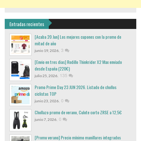
Entradas recientes
[Acaba 20 Jun] Los mejores cupones con la promo de
mitad de año
,
3
junio 19, 2026
[Envio en tres dias] Rodillo Thinkrider X2 Max enviado
desde España (220€)
,
135
julio 25, 2026
Promo Prime Day 23 JUN 2026. Listado de chollos
ciclistas TOP
,
0
junio 23, 2026
Chollazo promo de verano, Culote corto ZRSE a 12,5€
,
0
junio 7, 2026
[Promo verano] Precio mínimo manillares integrados