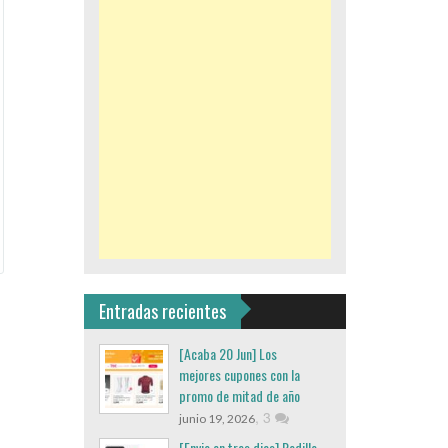
Entradas recientes
[Acaba 20 Jun] Los
mejores cupones con la
promo de mitad de año
,
3
junio 19, 2026
[Envio en tres dias] Rodillo