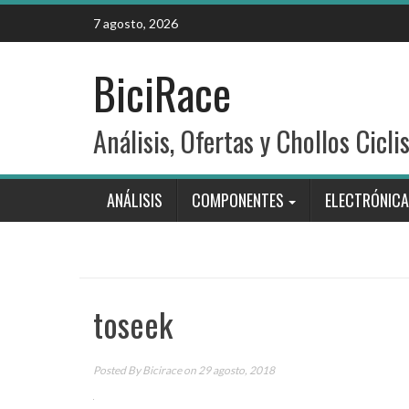
Skip
7 agosto, 2026
to
content
BiciRace
Análisis, Ofertas y Chollos Cicli
ANÁLISIS
COMPONENTES
ELECTRÓNICA
toseek
Posted By
Bicirace
on 29 agosto, 2018