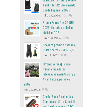
Thinkrider X2 Max enviado
desde España (220€)
,
135
julio 25, 2026
Promo Prime Day 23 JUN
2026. Listado de chollos
ciclistas TOP
,
0
junio 23, 2026
Chollazo promo de verano,
Culote corto ZRSE a 12,5€
,
0
junio 7, 2026
[Promo verano] Precio
mínimo manillares
integrados Avian Canary y
Avian Falcon, por unos
260€
,
0
junio 5, 2026
Chollo! Pack 2 cubiertas
Continental Ultra Sport III
con borde marrón a 37€