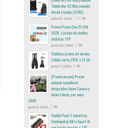
Thinkrider X2 Max enviado
desde España (220€)
,
135
julio 25, 2026
Promo Prime Day 23 JUN
2026. Listado de chollos
ciclistas TOP
,
0
junio 23, 2026
Chollazo promo de verano,
Culote corto ZRSE a 12,5€
,
0
junio 7, 2026
[Promo verano] Precio
mínimo manillares
integrados Avian Canary y
Avian Falcon, por unos
260€
,
0
junio 5, 2026
Chollo! Pack 2 cubiertas
Continental Ultra Sport III
con borde marrón a 37€