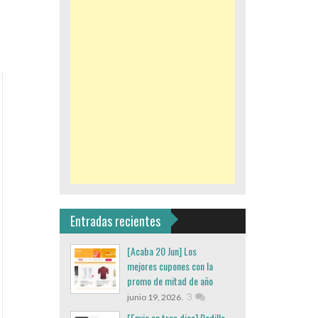
Entradas recientes
[Acaba 20 Jun] Los
mejores cupones con la
promo de mitad de año
,
3
junio 19, 2026
[Envio en tres dias] Rodillo