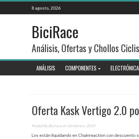
Skip
8 agosto, 2026
to
content
BiciRace
Análisis, Ofertas y Chollos Cicli
ANÁLISIS
COMPONENTES
ELECTRÓNICA
Oferta Kask Vertigo 2.0 p
Posted By
Bicirace
on 16 febrero, 2019
Los están liquidando en Chainreaction con descuento s