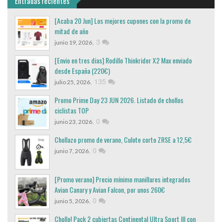
Entradas recientes
[Acaba 20 Jun] Los mejores cupones con la promo de
mitad de año
,
3
junio 19, 2026
[Envio en tres dias] Rodillo Thinkrider X2 Max enviado
desde España (220€)
,
135
julio 25, 2026
Promo Prime Day 23 JUN 2026. Listado de chollos
ciclistas TOP
,
0
junio 23, 2026
Chollazo promo de verano, Culote corto ZRSE a 12,5€
,
0
junio 7, 2026
[Promo verano] Precio mínimo manillares integrados
Avian Canary y Avian Falcon, por unos 260€
,
0
junio 5, 2026
Chollo! Pack 2 cubiertas Continental Ultra Sport III con