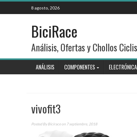
Skip
8 agosto, 2026
to
content
BiciRace
Análisis, Ofertas y Chollos Cicli
ANÁLISIS
COMPONENTES
ELECTRÓNICA
vivofit3
Posted By
Bicirace
on 7 septiembre, 2018