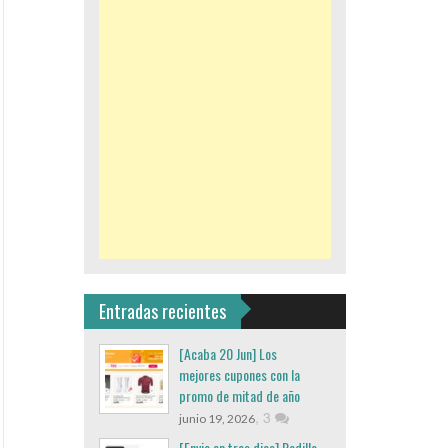
Entradas recientes
[Acaba 20 Jun] Los
mejores cupones con la
promo de mitad de año
,
3
junio 19, 2026
[Envio en tres dias] Rodillo