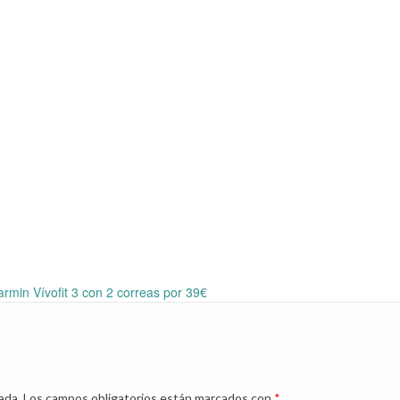
rmin Vívofit 3 con 2 correas por 39€
ada.
Los campos obligatorios están marcados con
*