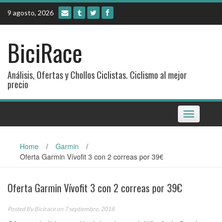
Skip
9 agosto, 2026
to
content
BiciRace
Análisis, Ofertas y Chollos Ciclistas. Ciclismo al mejor
precio
Toggle
navigation
Home
/
Garmin
/
Oferta Garmin Vívofit 3 con 2 correas por 39€
Oferta Garmin Vívofit 3 con 2 correas por 39€
Posted By
Bicirace
on 7 septiembre, 2018