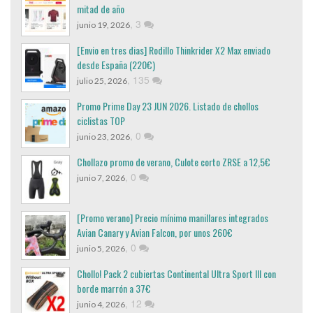
mitad de año
,
3
junio 19, 2026
[Envio en tres dias] Rodillo Thinkrider X2 Max enviado
desde España (220€)
,
135
julio 25, 2026
Promo Prime Day 23 JUN 2026. Listado de chollos
ciclistas TOP
,
0
junio 23, 2026
Chollazo promo de verano, Culote corto ZRSE a 12,5€
,
0
junio 7, 2026
[Promo verano] Precio mínimo manillares integrados
Avian Canary y Avian Falcon, por unos 260€
,
0
junio 5, 2026
Chollo! Pack 2 cubiertas Continental Ultra Sport III con
borde marrón a 37€
,
12
junio 4, 2026