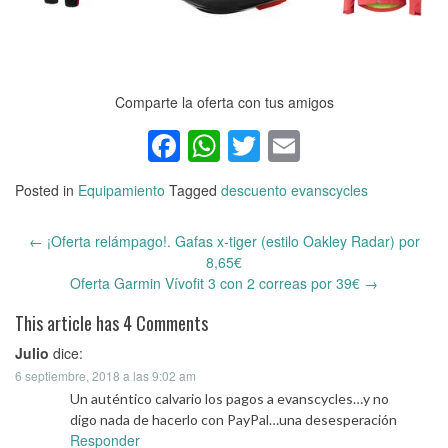
Comparte la oferta con tus amigos
Facebook
WhatsApp
Twitter
Email
Posted in
Equipamiento
Tagged
descuento evanscycles
←
¡Oferta relámpago!. Gafas x-tiger (estilo Oakley Radar) por
Post
8,65€
navigation
Oferta Garmin Vívofit 3 con 2 correas por 39€
→
This article has 4 Comments
Julio
dice:
6 septiembre, 2018 a las 9:02 am
Un auténtico calvario los pagos a evanscycles…y no
digo nada de hacerlo con PayPal…una desesperación
Responder