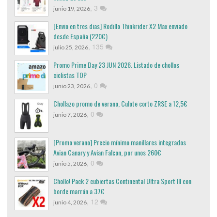
,
3
junio 19, 2026
[Envio en tres dias] Rodillo Thinkrider X2 Max enviado
desde España (220€)
,
135
julio 25, 2026
Promo Prime Day 23 JUN 2026. Listado de chollos
ciclistas TOP
,
0
junio 23, 2026
Chollazo promo de verano, Culote corto ZRSE a 12,5€
,
0
junio 7, 2026
[Promo verano] Precio mínimo manillares integrados
Avian Canary y Avian Falcon, por unos 260€
,
0
junio 5, 2026
Chollo! Pack 2 cubiertas Continental Ultra Sport III con
borde marrón a 37€
,
12
junio 4, 2026