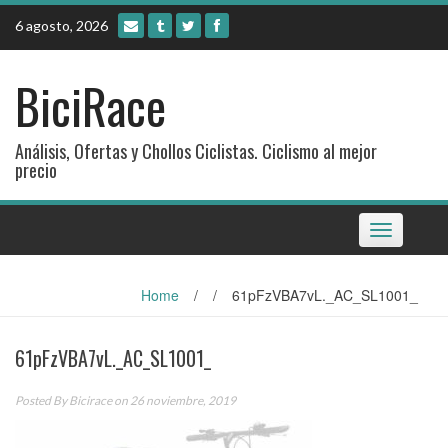
Skip
6 agosto, 2026
to
content
BiciRace
Análisis, Ofertas y Chollos Ciclistas. Ciclismo al mejor
precio
Toggle
navigation
Home
/
/
61pFzVBA7vL._AC_SL1001_
61pFzVBA7vL._AC_SL1001_
Posted By
Bicirace
on 26 noviembre, 2019