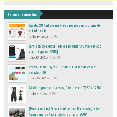
Entradas recientes
[Acaba 20 Jun] Los mejores cupones con la promo de
mitad de año
,
3
junio 19, 2026
[Envio en tres dias] Rodillo Thinkrider X2 Max enviado
desde España (220€)
,
135
julio 25, 2026
Promo Prime Day 23 JUN 2026. Listado de chollos
ciclistas TOP
,
0
junio 23, 2026
Chollazo promo de verano, Culote corto ZRSE a 12,5€
,
0
junio 7, 2026
[Promo verano] Precio mínimo manillares integrados
Avian Canary y Avian Falcon, por unos 260€