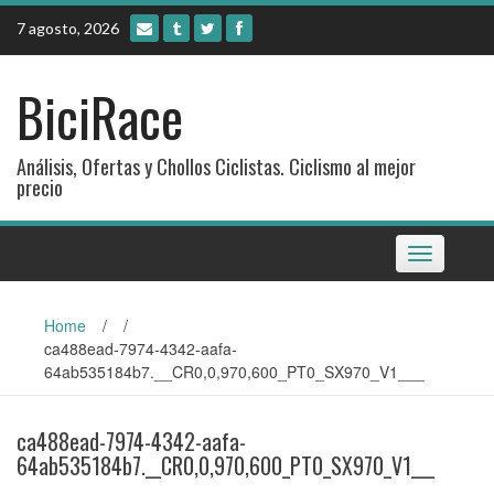
Skip
7 agosto, 2026
to
content
BiciRace
Análisis, Ofertas y Chollos Ciclistas. Ciclismo al mejor
precio
Toggle
navigation
Home
/
/
ca488ead-7974-4342-aafa-
64ab535184b7.__CR0,0,970,600_PT0_SX970_V1___
ca488ead-7974-4342-aafa-
64ab535184b7.__CR0,0,970,600_PT0_SX970_V1___