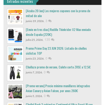
Entradas recientes
[Acaba 20 Jun] Los mejores cupones con la promo de
mitad de año
,
3
junio 19, 2026
[Envio en tres dias] Rodillo Thinkrider X2 Max enviado
desde España (220€)
,
135
julio 25, 2026
Promo Prime Day 23 JUN 2026. Listado de chollos
ciclistas TOP
,
0
junio 23, 2026
Chollazo promo de verano, Culote corto ZRSE a 12,5€
,
0
junio 7, 2026
[Promo verano] Precio mínimo manillares integrados
Avian Canary y Avian Falcon, por unos 260€
,
0
junio 5, 2026
Chollo! Pack 2 cubiertas Continental Ultra Sport III con