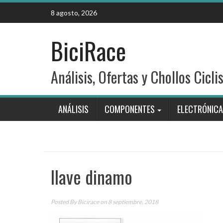
Skip
8 agosto, 2026
to
content
BiciRace
Análisis, Ofertas y Chollos Cicli
ANÁLISIS
COMPONENTES
ELECTRÓNICA
llave dinamo
Posted By
Bicirace
on 8 septiembre, 2018