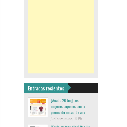
Entradas recientes
[Acaba 20 Jun] Los
mejores cupones con la
promo de mitad de año
,
3
junio 19, 2026
[Envio en tres dias] Rodillo