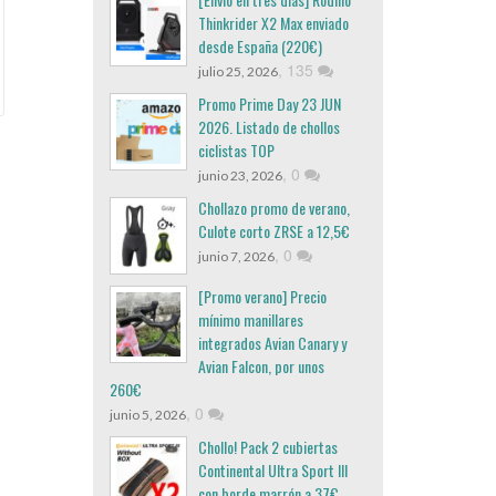
Thinkrider X2 Max enviado
desde España (220€)
,
135
julio 25, 2026
Promo Prime Day 23 JUN
2026. Listado de chollos
ciclistas TOP
,
0
junio 23, 2026
Chollazo promo de verano,
Culote corto ZRSE a 12,5€
,
0
junio 7, 2026
[Promo verano] Precio
mínimo manillares
integrados Avian Canary y
Avian Falcon, por unos
260€
,
0
junio 5, 2026
Chollo! Pack 2 cubiertas
Continental Ultra Sport III
con borde marrón a 37€