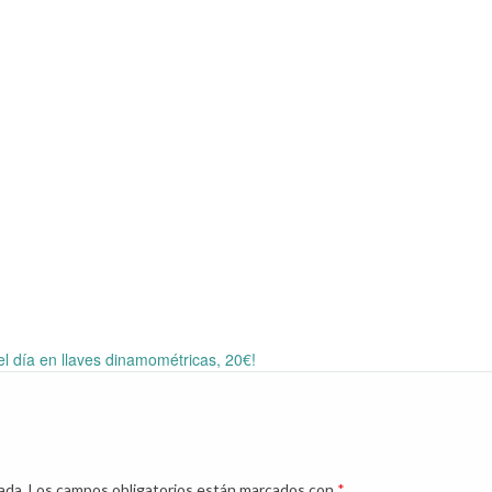
el día en llaves dinamométricas, 20€!
ada.
Los campos obligatorios están marcados con
*