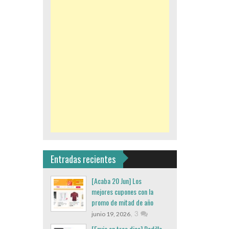
Entradas recientes
[Acaba 20 Jun] Los
mejores cupones con la
promo de mitad de año
,
3
junio 19, 2026
[Envio en tres dias] Rodillo