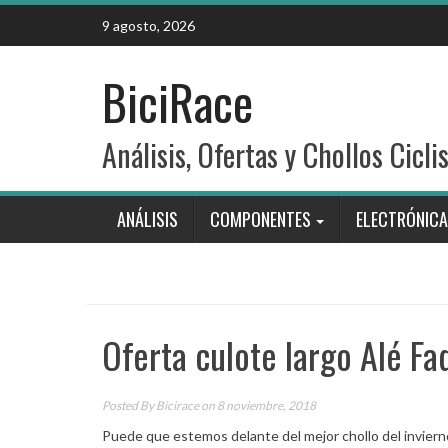
Skip
9 agosto, 2026
to
content
BiciRace
Análisis, Ofertas y Chollos Cicli
ANÁLISIS
COMPONENTES
ELECTRÓNICA
Oferta culote largo Alé Fa
Posted By
Bicirace
on 8 noviembre, 2018
Puede que estemos delante del mejor chollo del invierno