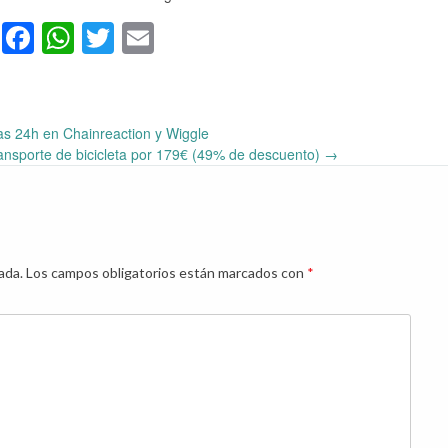
Facebook
WhatsApp
Twitter
Email
as 24h en Chainreaction y Wiggle
ransporte de bicicleta por 179€ (49% de descuento)
→
ada.
Los campos obligatorios están marcados con
*