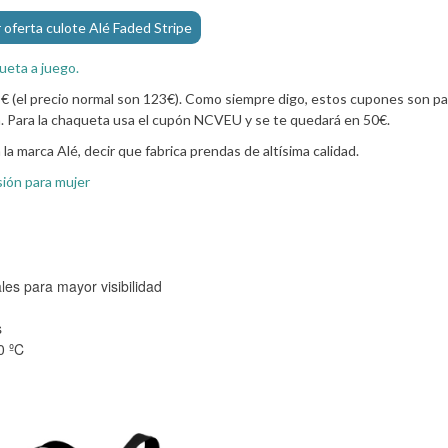
 oferta culote Alé Faded Stripe
ueta a juego.
€ (el precio normal son 123€). Como siempre digo, estos cupones son pa
va. Para la chaqueta usa el cupón NCVEU y se te quedará en 50€.
a marca Alé, decir que fabrica prendas de altísima calidad.
sión para mujer
les para mayor visibilidad
s
0 ºC