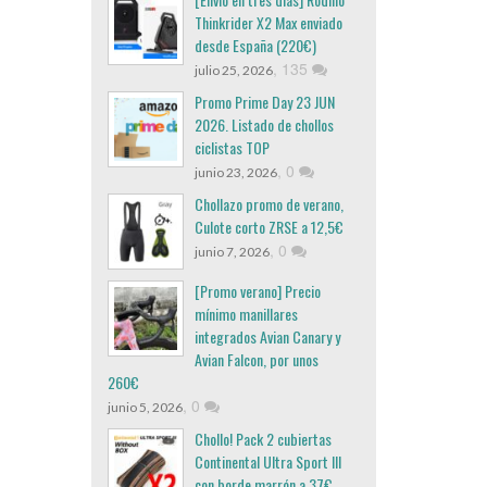
Thinkrider X2 Max enviado
desde España (220€)
,
135
julio 25, 2026
Promo Prime Day 23 JUN
2026. Listado de chollos
ciclistas TOP
,
0
junio 23, 2026
Chollazo promo de verano,
Culote corto ZRSE a 12,5€
,
0
junio 7, 2026
[Promo verano] Precio
mínimo manillares
integrados Avian Canary y
Avian Falcon, por unos
260€
,
0
junio 5, 2026
Chollo! Pack 2 cubiertas
Continental Ultra Sport III
con borde marrón a 37€