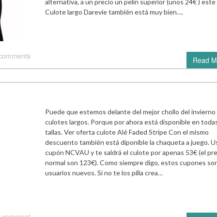
alternativa, a un precio un pelín superior (unos 24€ ) este
Culote largo Darevie también está muy bien….
 comments
Read M
Puede que estemos delante del mejor chollo del invierno
culotes largos. Porque por ahora está disponible en todas
tallas. Ver oferta culote Alé Faded Stripe Con el mismo
descuento también está diponible la chaqueta a juego. Us
cupón NCVAU y te saldrá el culote por apenas 53€ (el pre
normal son 123€). Como siempre digo, estos cupones son
usuarios nuevos. Si no te los pilla crea…
 comment