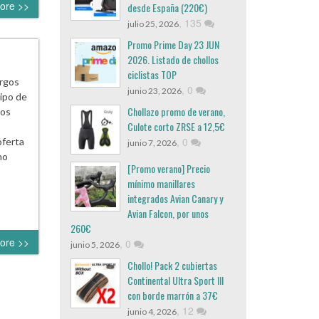
ore >>
desde España (220€)
,
135
julio 25, 2026
Promo Prime Day 23 JUN
2026. Listado de chollos
ciclistas TOP
argos
,
0
junio 23, 2026
tipo de
Chollazo promo de verano,
los
Culote corto ZRSE a 12,5€
o
,
0
oferta
junio 7, 2026
no
[Promo verano] Precio
mínimo manillares
integrados Avian Canary y
Avian Falcon, por unos
260€
ore >>
,
0
junio 5, 2026
Chollo! Pack 2 cubiertas
Continental Ultra Sport III
con borde marrón a 37€
,
12
junio 4, 2026