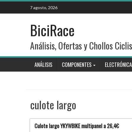
Skip
7 agosto, 2026
to
content
BiciRace
Análisis, Ofertas y Chollos Cicli
ANÁLISIS
COMPONENTES
ELECTRÓNICA
culote largo
Culote largo YKYWBIKE multipanel a 26,4€