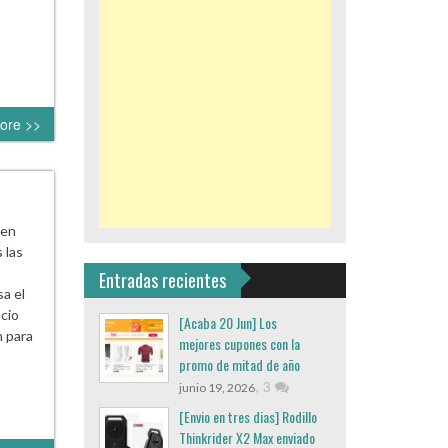
ore >>
 en
 las
Entradas recientes
a el
cio
[Acaba 20 Jun] Los
 para
mejores cupones con la
promo de mitad de año
,
3
junio 19, 2026
[Envio en tres dias] Rodillo
Thinkrider X2 Max enviado