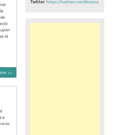
Twitter
:
https://twitter.com/bicirace
nel
la
ede
astic
 cupón
s el
ore >>
ad
a a
recio