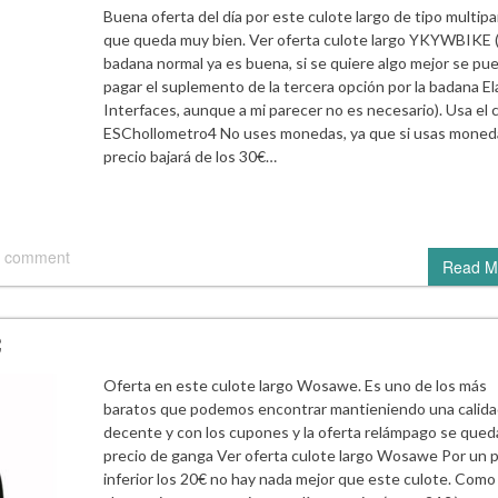
Buena oferta del día por este culote largo de tipo multipa
que queda muy bien. Ver oferta culote largo YKYWBIKE (
badana normal ya es buena, si se quiere algo mejor se pu
pagar el suplemento de la tercera opción por la badana El
Interfaces, aunque a mi parecer no es necesario). Usa el
ESChollometro4 No uses monedas, ya que si usas moneda
precio bajará de los 30€…
 comment
Read M
Oferta en este culote largo Wosawe. Es uno de los más
baratos que podemos encontrar mantieniendo una calid
decente y con los cupones y la oferta relámpago se qued
precio de ganga Ver oferta culote largo Wosawe Por un p
inferior los 20€ no hay nada mejor que este culote. Como