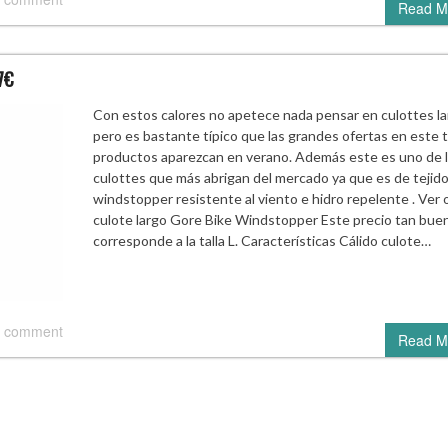
Read M
7€
Con estos calores no apetece nada pensar en culottes l
pero es bastante típico que las grandes ofertas en este 
productos aparezcan en verano. Además este es uno de 
culottes que más abrigan del mercado ya que es de tejid
windstopper resistente al viento e hidro repelente . Ver 
culote largo Gore Bike Windstopper Este precio tan bue
corresponde a la talla L. Características Cálido culote…
 comment
Read M