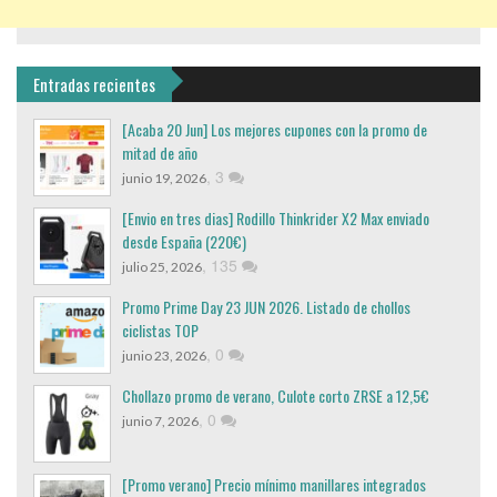
Entradas recientes
[Acaba 20 Jun] Los mejores cupones con la promo de
mitad de año
,
3
junio 19, 2026
[Envio en tres dias] Rodillo Thinkrider X2 Max enviado
desde España (220€)
,
135
julio 25, 2026
Promo Prime Day 23 JUN 2026. Listado de chollos
ciclistas TOP
,
0
junio 23, 2026
Chollazo promo de verano, Culote corto ZRSE a 12,5€
,
0
junio 7, 2026
[Promo verano] Precio mínimo manillares integrados