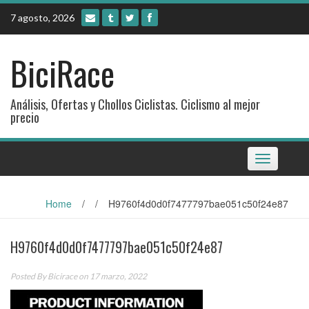
Skip
7 agosto, 2026
to
content
BiciRace
Análisis, Ofertas y Chollos Ciclistas. Ciclismo al mejor
precio
Toggle
navigation
Home
/
/
H9760f4d0d0f7477797bae051c50f24e87
H9760f4d0d0f7477797bae051c50f24e87
Posted By
Bicirace
on 17 marzo, 2022