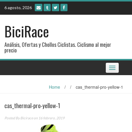
Skip
6 agosto, 2026
to
content
BiciRace
Análisis, Ofertas y Chollos Ciclistas. Ciclismo al mejor
precio
Toggle
navigation
Home
/
/
cas_thermal-pro-yellow-1
cas_thermal-pro-yellow-1
Posted By
Bicirace
on 16 febrero, 2019