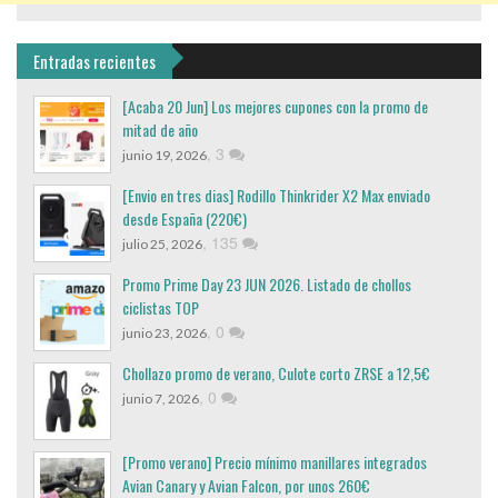
Entradas recientes
[Acaba 20 Jun] Los mejores cupones con la promo de
mitad de año
,
3
junio 19, 2026
[Envio en tres dias] Rodillo Thinkrider X2 Max enviado
desde España (220€)
,
135
julio 25, 2026
Promo Prime Day 23 JUN 2026. Listado de chollos
ciclistas TOP
,
0
junio 23, 2026
Chollazo promo de verano, Culote corto ZRSE a 12,5€
,
0
junio 7, 2026
[Promo verano] Precio mínimo manillares integrados
Avian Canary y Avian Falcon, por unos 260€