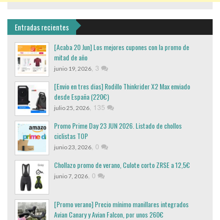
Entradas recientes
[Acaba 20 Jun] Los mejores cupones con la promo de
mitad de año
,
3
junio 19, 2026
[Envio en tres dias] Rodillo Thinkrider X2 Max enviado
desde España (220€)
,
135
julio 25, 2026
Promo Prime Day 23 JUN 2026. Listado de chollos
ciclistas TOP
,
0
junio 23, 2026
Chollazo promo de verano, Culote corto ZRSE a 12,5€
,
0
junio 7, 2026
[Promo verano] Precio mínimo manillares integrados
Avian Canary y Avian Falcon, por unos 260€