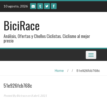
Skip
10 agosto, 2026
to
content
BiciRace
Análisis, Ofertas y Chollos Ciclistas. Ciclismo al mejor
precio
Toggle
navigation
Home
/
/
51e926fcb768c
51e926fcb768c
Posted By
Bicirace
on 8 abril, 2021