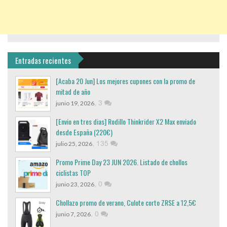
Entradas recientes
[Acaba 20 Jun] Los mejores cupones con la promo de
mitad de año
,
3
junio 19, 2026
[Envio en tres dias] Rodillo Thinkrider X2 Max enviado
desde España (220€)
,
135
julio 25, 2026
Promo Prime Day 23 JUN 2026. Listado de chollos
ciclistas TOP
,
0
junio 23, 2026
Chollazo promo de verano, Culote corto ZRSE a 12,5€
,
0
junio 7, 2026