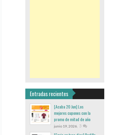
Entradas recientes
[Acaba 20 Jun] Los
mejores cupones con la
promo de mitad de año
,
3
junio 19, 2026
[Envio en tres dias] Rodillo