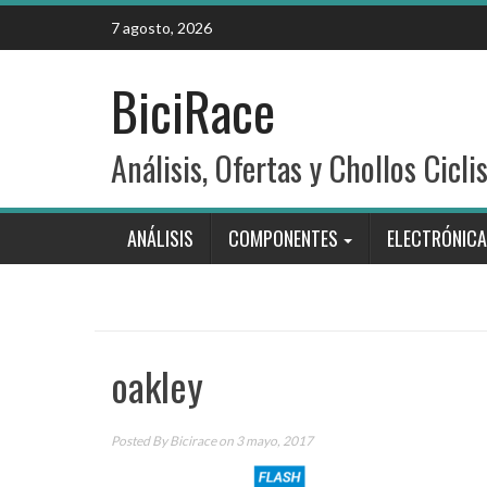
Skip
7 agosto, 2026
to
content
BiciRace
Análisis, Ofertas y Chollos Cicli
ANÁLISIS
COMPONENTES
ELECTRÓNICA
oakley
Posted By
Bicirace
on 3 mayo, 2017