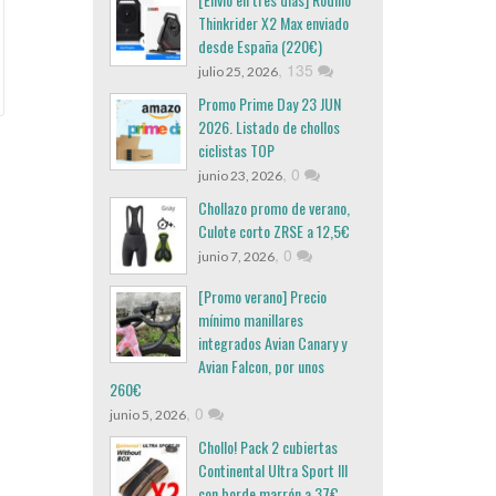
Thinkrider X2 Max enviado
desde España (220€)
,
135
julio 25, 2026
Promo Prime Day 23 JUN
2026. Listado de chollos
ciclistas TOP
,
0
junio 23, 2026
Chollazo promo de verano,
Culote corto ZRSE a 12,5€
,
0
junio 7, 2026
[Promo verano] Precio
mínimo manillares
integrados Avian Canary y
Avian Falcon, por unos
260€
,
0
junio 5, 2026
Chollo! Pack 2 cubiertas
Continental Ultra Sport III
con borde marrón a 37€