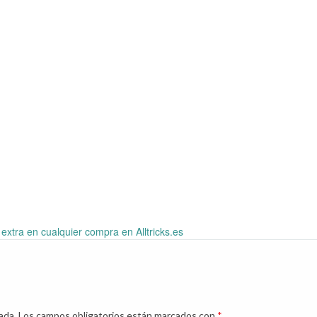
xtra en cualquier compra en Alltricks.es
ada.
Los campos obligatorios están marcados con
*