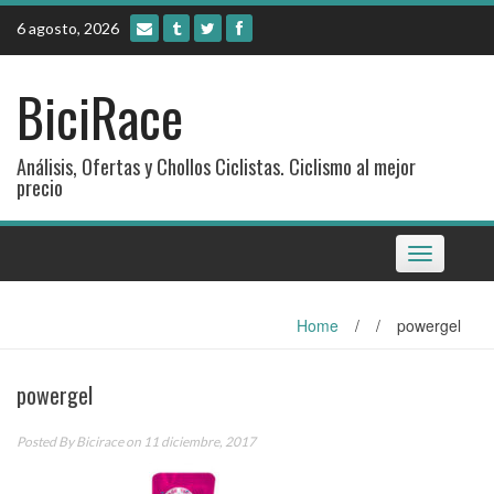
Skip
6 agosto, 2026
to
content
BiciRace
Análisis, Ofertas y Chollos Ciclistas. Ciclismo al mejor
precio
Toggle
navigation
Home
/
/
powergel
powergel
Posted By
Bicirace
on 11 diciembre, 2017