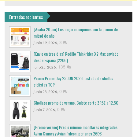
Entradas recientes
[Acaba 20 Jun] Los mejores cupones con la promo de
mitad de año
,
3
junio 19, 2026
[Envio en tres dias] Rodillo Thinkrider X2 Max enviado
desde España (220€)
,
135
julio 25, 2026
Promo Prime Day 23 JUN 2026. Listado de chollos
ciclistas TOP
,
0
junio 23, 2026
Chollazo promo de verano, Culote corto ZRSE a 12,5€
,
0
junio 7, 2026
[Promo verano] Precio mínimo manillares integrados
Avian Canary y Avian Falcon, por unos 260€