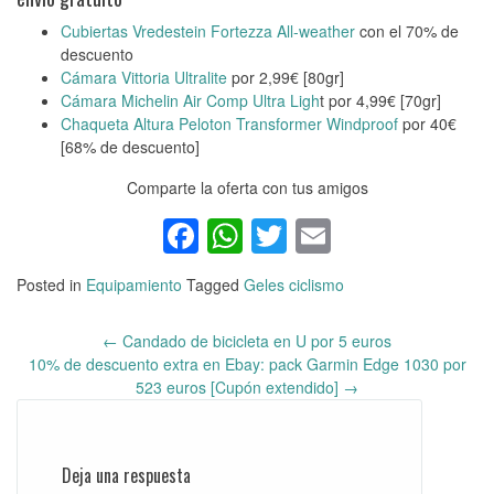
Cubiertas Vredestein Fortezza All-weather
con el 70% de
descuento
Cámara Vittoria Ultralite
por 2,99€ [80gr]
Cámara Michelin Air Comp Ultra Ligh
t por 4,99€ [70gr]
Chaqueta Altura Peloton Transformer Windproof
por 40€
[68% de descuento]
Comparte la oferta con tus amigos
Facebook
WhatsApp
Twitter
Email
Posted in
Equipamiento
Tagged
Geles ciclismo
←
Candado de bicicleta en U por 5 euros
Post
10% de descuento extra en Ebay: pack Garmin Edge 1030 por
navigation
523 euros [Cupón extendido]
→
Deja una respuesta