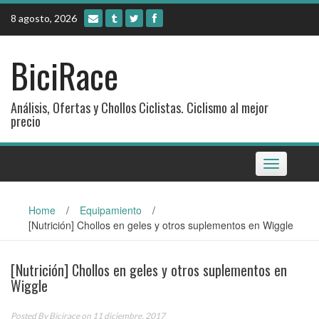
Skip
8 agosto, 2026
to
content
BiciRace
Análisis, Ofertas y Chollos Ciclistas. Ciclismo al mejor
precio
Toggle
navigation
Home
/
Equipamiento
/
[Nutrición] Chollos en geles y otros suplementos en Wiggle
[Nutrición] Chollos en geles y otros suplementos en
Wiggle
Posted By
Bicirace
on 11 diciembre, 2017