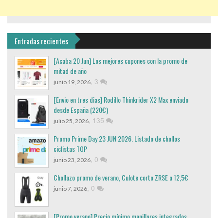
Entradas recientes
[Acaba 20 Jun] Los mejores cupones con la promo de
mitad de año
,
3
junio 19, 2026
[Envio en tres dias] Rodillo Thinkrider X2 Max enviado
desde España (220€)
,
135
julio 25, 2026
Promo Prime Day 23 JUN 2026. Listado de chollos
ciclistas TOP
,
0
junio 23, 2026
Chollazo promo de verano, Culote corto ZRSE a 12,5€
,
0
junio 7, 2026
[Promo verano] Precio mínimo manillares integrados